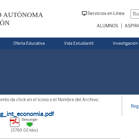
D AUTÓNOMA
Servicios en Línea
EÓN
ALUMNOS
ASPIR
Oferta Educativa
Vida Estudiantil
Investigación
nto da click en el Icono o el Nombre del Archivo:
Reg
eg_int_economia.pdf
(5769.02 kbs)