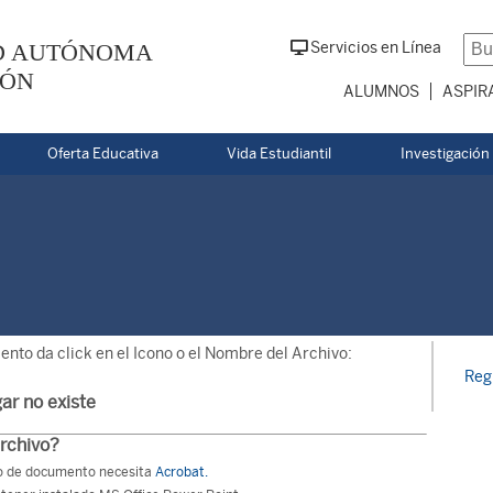
D AUTÓNOMA
Servicios en Línea
EÓN
ALUMNOS
ASPIR
Oferta Educativa
Vida Estudiantil
Investigación
nto da click en el Icono o el Nombre del Archivo:
Reg
ar no existe
archivo?
ipo de documento necesita
Acrobat.